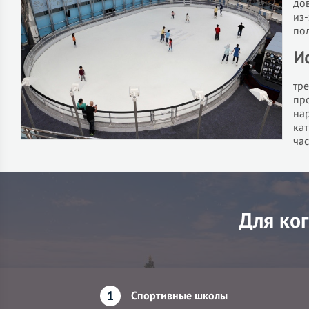
дов
из
по
Ис
тр
пр
на
кат
ча
Для ко
1
Спортивные школы