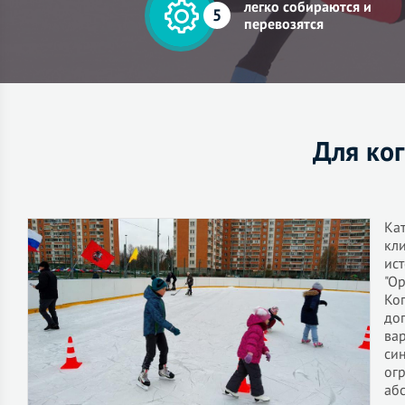
легко собираются и
5
перевозятся
Для ко
Ка
кл
ист
"О
Ко
до
ва
си
ог
аб